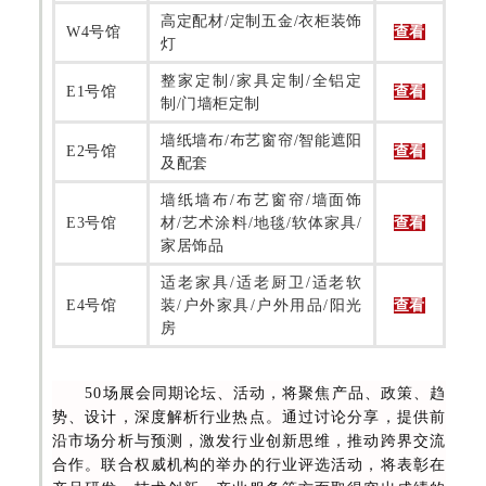
高定配材/定制五金/衣柜装饰
W4号馆
查看
灯
整家定制/家具定制/全铝定
E1号馆
查看
制/门墙柜定制
墙纸墙布/布艺窗帘/智能遮阳
E2号馆
查看
及配套
墙纸墙布/布艺窗帘/墙面饰
E3号馆
材/艺术涂料/地毯/软体家具/
查看
家居饰品
适老家具/适老厨卫/适老软
E4号馆
装/户外家具/户外用品/阳光
查看
房
50场展会同期论坛、活动，将聚焦产品、政策、趋
势、设计，深度解析行业热点。通过讨论分享，提供前
沿市场分析与预测，激发行业创新思维，推动跨界交流
合作。联合权威机构的举办的行业评选活动，将表彰在