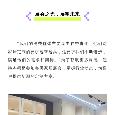
展会之光，展望未来
“我们的消费群体主要集中在中青年，他们对
家居定制的要求越来越高，这要求我们不断进步，
满足他们的需求和期待。”为了获取更多灵感，崔
艳杰积极参加各类家居展会，掌握行业动态，为客
户提供新潮的定制方案。