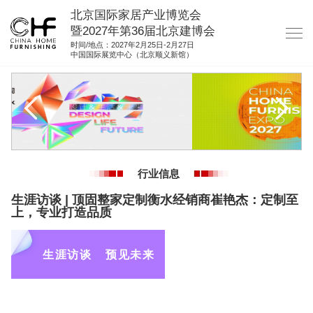
北京国际家居产业博览会
暨2027年第36届北京建博会
时间/地点：2027年2月25日-2月27日
中国国际展览中心（北京顺义新馆）
网站首页
关于我们
展商服务
观众服务
行业信息
展馆图纸
生涯访谈 | 顶固整家定制衡水经销商崔艳杰：定制至
资料下载
上，专业打造品质
集团展会
生涯访谈
预见未来
参展联络