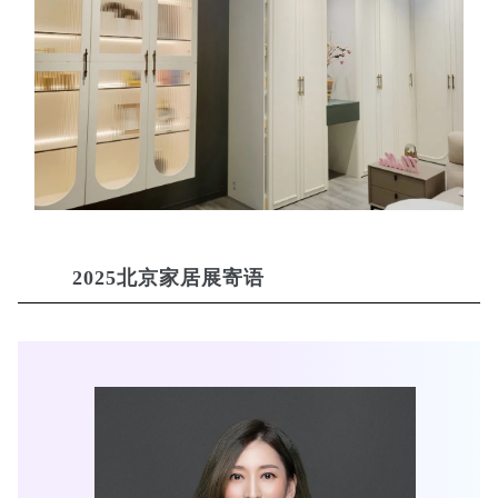
2025北京家居展寄语