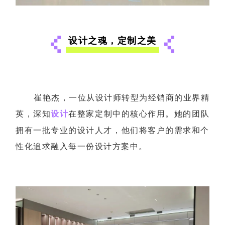
设计之魂，定制之美
崔艳杰，一位从设计师转型为经销商的业界精
英，深知
设计
在整家定制中的核心作用。她的团队
拥有一批专业的设计人才，他们将客户的需求和个
性化追求融入每一份设计方案中。