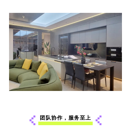
团队协作，服务至上