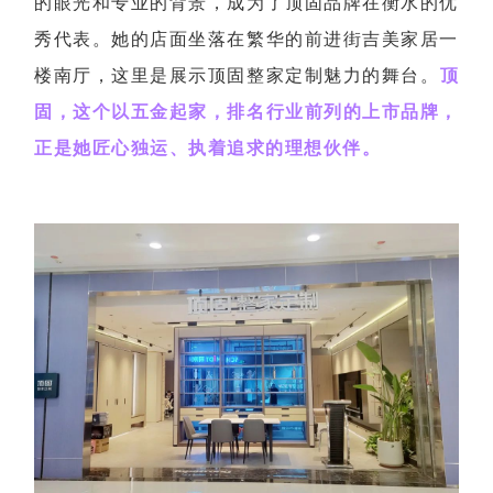
的眼光和专业的背景，成为了顶固品牌在衡水的优
秀代表。她的店面坐落在繁华的前进街吉美家居一
楼南厅，这里是展示顶固整家定制魅力的舞台。
顶
固，这个以五金起家，排名行业前列的上市品牌，
正是她匠心独运、执着追求的理想伙伴。