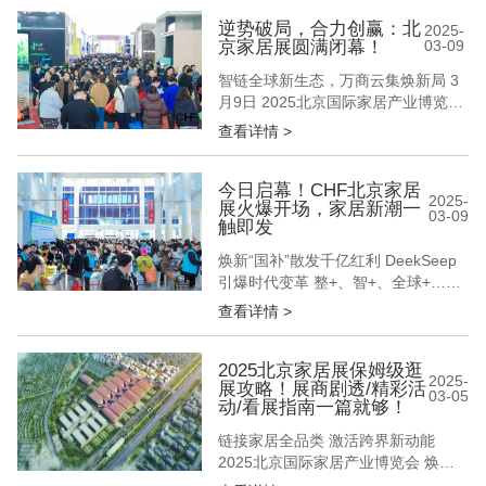
的本质价值 12万㎡实景展区全面开放
15万+专业采购商现场对接 数十场商
逆势破局，合力创赢：北
2025-
京家居展圆满闭幕！
03-09
贸对接会精准匹配 在这个数据至上的
时代 我们始终坚信 真正的商业价值
智链全球新生态，万商云集焕新局 3
始于...
月9日 2025北京国际家居产业博览会
圆满闭幕 从整装革命到智居生态 从
查看详情 >
材质创新到科技融合 以春来北方首个
家居行业升级风向标之势 奏出一部
千帆竞发、百舸争流的产业交响曲 擂
今日启幕！CHF北京家居
2025-
展火爆开场，家居新潮一
响2025年家居人全力增长的新战鼓
03-09
触即发
01/ 以流量链接全球大生意 本届展会
以"链接家居全品...
焕新“国补”散发千亿红利 DeekSeep
引爆时代变革 整+、智+、全球+……
3月6日，CHF北京国际家居展盛大启
查看详情 >
幕 以开年首个家居行业专业综合大展
为姿 以“破局·立势·启新篇”为聚首原
点 以“链接家居新品类 激发跨界新动
2025北京家居展保姆级逛
2025-
展攻略！展商剧透/精彩活
能”为展会新主题 呈现一场北京为
03-05
动/看展指南一篇就够！
圆、辐射全球的家居盛宴 3000+品
牌、1...
链接家居全品类 激活跨界新动能
2025北京国际家居产业博览会 焕新
升级，聚力共生 3月6-9日 中国国际