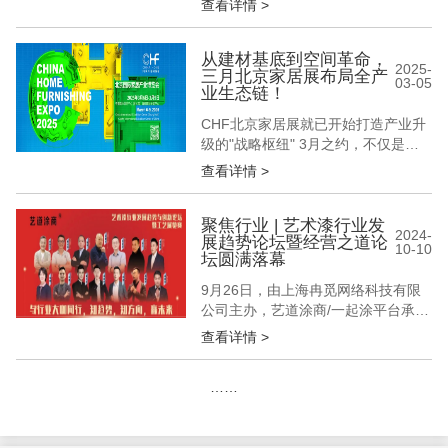
查看详情 >
展览中心(顺义馆) 首都国际会展中心
(新国展二期) 【最全逛展攻略】助您
观展不迷路！ *建议收藏本文~* 01 观
从建材基底到空间革命，
2025-
三月北京家居展布局全产
展时间 02 展会地点 中国国际展览中
03-05
业生态链！
心（顺义馆） 观众入口：东、南、西
登录厅...
CHF北京家居展就已开始打造产业升
级的"战略枢纽" 3月之约，不仅是展
会之约 更是一场定义产业未来的"生
查看详情 >
态革命" 建材基底×定制中枢×软装终
端的黄金三角 构筑起万亿级家居产业
的完整作战沙盘 CHF北京家居展努力
聚焦行业 | 艺术漆行业发
2024-
展趋势论坛暨经营之道论
通过重构"资源整合"的维度 将跨界经
10-10
坛圆满落幕
销商×先锋设计师×匠心装企×优质供
应链企业等行业用...
9月26日，由上海冉觅网络科技有限
公司主办，艺道涂商/一起涂平台承
办，中国涂料工业协会艺术涂料涂装
查看详情 >
分会、中国建筑装饰装修材料协会建
涂分会为指导单位的艺术漆行业发展
……
趋势论坛暨经营之道论坛在上海举
办。 本次会议论坛大咖齐聚，群英荟
萃；汇百家思想，谋艺术涂料发展新