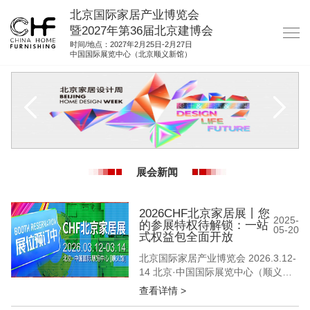
北京国际家居产业博览会
暨2027年第36届北京建博会
时间/地点：2027年2月25日-2月27日
中国国际展览中心（北京顺义新馆）
网站首页
关于我们
展商服务
观众服务
展会新闻
展馆图纸
资料下载
2026CHF北京家居展丨您
2025-
的参展特权待解锁：一站
05-20
集团展会
式权益包全面开放
北京国际家居产业博览会 2026.3.12-
参展联络
14 北京·中国国际展览中心（顺义
馆） 当行业深陷“智能参数内卷”“概念
查看详情 >
营销疲劳” 北京家居展选择回归商业